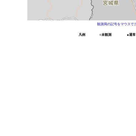
観測局の記号をマウスで
凡例
○
未観測
●
通常